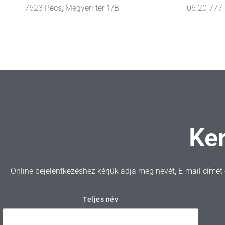
06 20 777
7623 Pécs, Megyeri tér 1/B
Ke
Online bejelentkezéshez kérjük adja meg nevét, E-mail címé
Teljes név