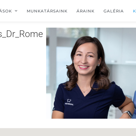
ÁSOK
MUNKATÁRSAINK
ÁRAINK
GALÉRIA
K
s_Dr_Romer_Filomena-