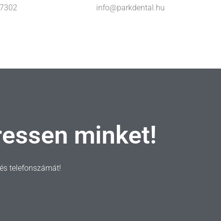
 7302
info@parkdental.hu
ressen minket!
t és telefonszámát!