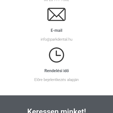
E-mail
info@parkdental.hu
Rendelési idő
Előre bejelentkezés alapján
Keressen minket!