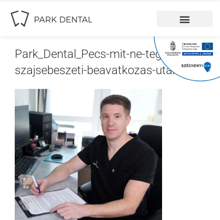
Park_Dental_Pecs-mit-ne-tegyen-
szajsebeszeti-beavatkozas-utan-6