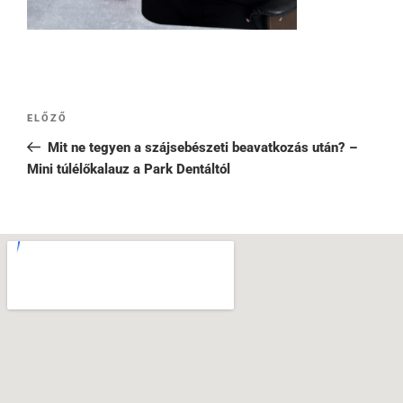
ELŐZŐ
Mit ne tegyen a szájsebészeti beavatkozás után? –
Mini túlélőkalauz a Park Dentáltól