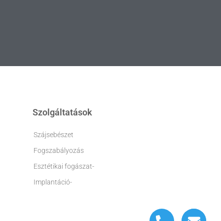
Szolgáltatások
Szájsebészet
Fogszabályozás
Esztétikai fogászat-
Implantáció-