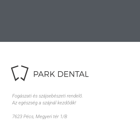
Fogászati és szájsebészeti rendelő.
Az egészség a szájnál kezdődik!
7623 Pécs, Megyeri tér 1/B