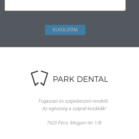
ELKÜLDÖM
Fogászati és szájsebészeti rendelő.
Az egészség a szájnál kezdődik!
7623 Pécs, Megyeri tér 1/B