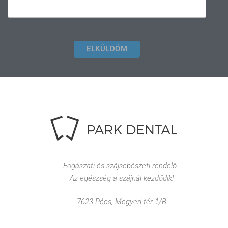
ELKÜLDÖM
Fogászati és szájsebészeti rendelő.
Az egészség a szájnál kezdődik!
7623 Pécs, Megyeri tér 1/B