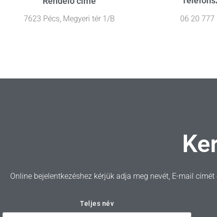
Telefon
Rendelő címe
06 20 777
7623 Pécs, Megyeri tér 1/B
Ke
Online bejelentkezéshez kérjük adja meg nevét, E-mail címé
Teljes név