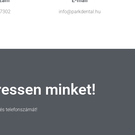
szám
E-mail
 7302
info@parkdental.hu
ressen minket!
t és telefonszámát!