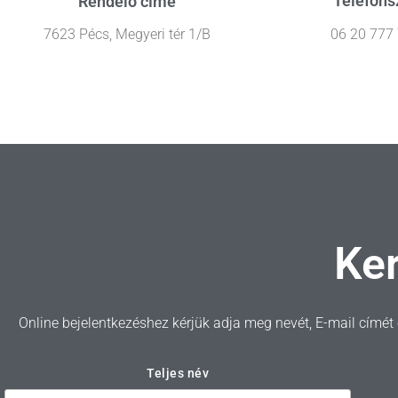
Telefon
Rendelő címe
06 20 777
7623 Pécs, Megyeri tér 1/B
Ke
Online bejelentkezéshez kérjük adja meg nevét, E-mail címé
Teljes név