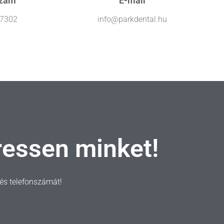
szám
E-mail
 7302
info@parkdental.hu
ressen minket!
t és telefonszámát!